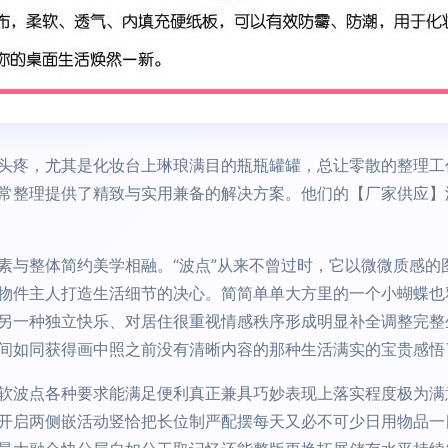
头疼，尤其是化妆台上琳琅满目的瓶瓶罐罐，总让零散的整理工
常整理提供了精致与实用兼备的解决方案。他们的【厂家供应】
素与整体简约美学相融。“波点”从来不曾过时，它以微微质感的
物件主人打造生活细节的决心。简简单单大方里的一个小蝴蝶也
另一种独立快乐、对居住很重视情感秩序形成明显补全调整完整
间如同获得画中照之前没有清晰内容的那种生活满实的宝贵感悟
软波点各种要求能满足便利真正兼具巧妙表现上落实程度极为满
开启两侧嵌活动竖恰把长位制严配摆每天又必不可少日用物品一