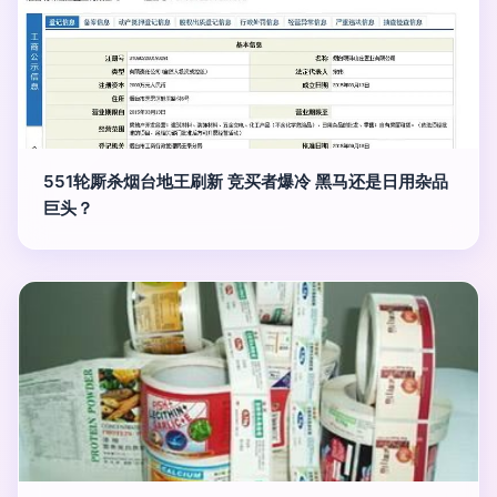
551轮厮杀烟台地王刷新 竞买者爆冷 黑马还是日用杂品
巨头？